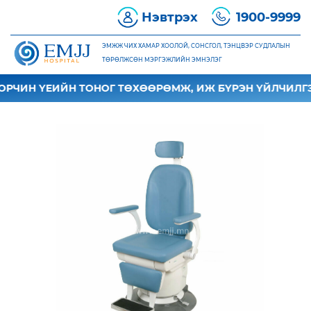
Нэвтрэх
1900-9999
ЭМЖЖ ЧИХ ХАМАР ХООЛОЙ, СОНСГОЛ, ТЭНЦВЭР СУДЛАЛЫН
ТӨРӨЛЖСӨН МЭРГЭЖЛИЙН ЭМНЭЛЭГ
РЧИН ҮЕИЙН ТОНОГ ТӨХӨӨРӨМЖ, ИЖ БҮРЭН ҮЙЛЧИЛГЭ