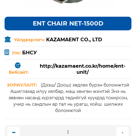
ENT CHAIR NET-1500D
KAZAMAENT CO., LTD
Үйлдвэрлэгч:
БНСУ
Улс:
http://kazamaent.co.kr/home/ent-
unit/
Вебсайт:
ЗОРИУЛАЛТ:
(Дээш/ Доош) хөдлөх бүрэн боломжтой
Ашиглахад илүү хялбар, маш хөнгөн жинтэй Энэ нь
зөвхөн насанд хүрэгчдэд төдийгүй хүүхдэд тохирсон,
учир нь сандлын ар тал нь урагш, хойш шилжих
боломжтой