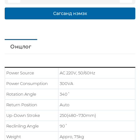
Сагсанд нэмэх
Онцлог
Power Source
AC 220V, 50/60Hz
Power Consumption
300VA
Rotation Angle
340˚
Return Position
Auto
Up-Down Stroke
250(480~730mm)
Reclinling Angle
90˚
Weight
Appro, 75kg