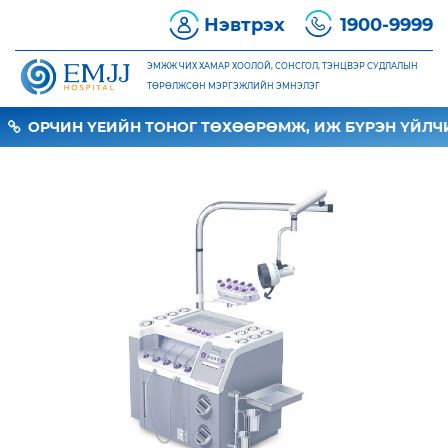
Нэвтрэх
1900-9999
ЭМЖЖ ЧИХ ХАМАР ХООЛОЙ, СОНСГОЛ, ТЭНЦВЭР СУДЛАЛЫН
ТӨРӨЛЖСӨН МЭРГЭЖЛИЙН ЭМНЭЛЭГ
ОРЧИН ҮЕИЙН ТОНОГ ТӨХӨӨРӨМЖ, ИЖ БҮРЭН ҮЙЛЧИ