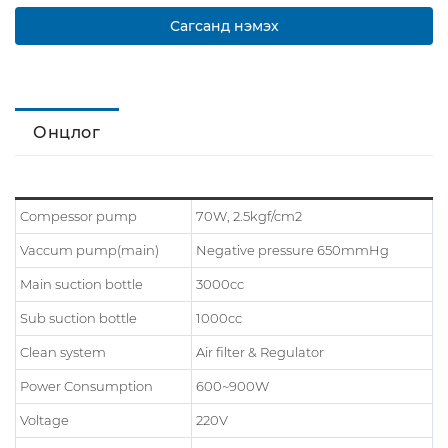
Сагсанд нэмэх
Онцлог
Compessor pump
70W, 2.5kgf/cm2
Vaccum pump(main)
Negative pressure 650mmHg
Main suction bottle
3000cc
Sub suction bottle
1000cc
Clean system
Air filter & Regulator
Power Consumption
600~900W
Voltage
220V