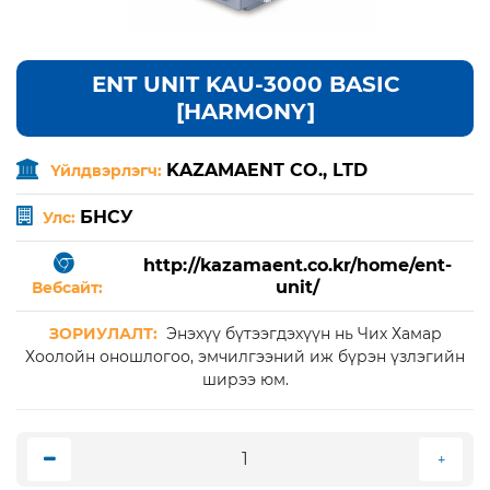
ENT UNIT KAU-3000 BASIC
[HARMONY]
KAZAMAENT CO., LTD
Үйлдвэрлэгч:
БНСУ
Улс:
http://kazamaent.co.kr/home/ent-
unit/
Вебсайт:
ЗОРИУЛАЛТ:
Энэхүү бүтээгдэхүүн нь Чих Хамар
Хоолойн оношлогоо, эмчилгээний иж бүрэн үзлэгийн
ширээ юм.