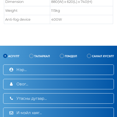
Dimension
880(W) x 620(L) x 740(H)
Weight
115kg
Anti-fog device
400W
АСУУЛТ
ТАЛАРХАЛ
ГОМДОЛ
САНАЛ ХҮСЭЛТ